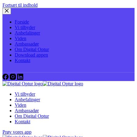
Fortsæt til indhold
Forside
Vi tilbyder
Anbefalinger
Viden
Ambassadør
Om Digital Optur
Download appen
Kontakt
Vi tilbyder
Anbefalinger
Viden
Ambassadør
Om Digital Optur
Kontakt
Prøv vores app