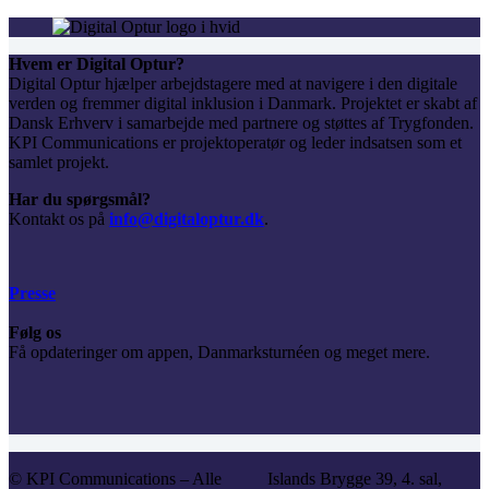
Hvem er Digital Optur?
Digital Optur hjælper arbejdstagere med at navigere i den digitale
verden og fremmer digital inklusion i Danmark. Projektet er skabt af
Dansk Erhverv i samarbejde med partnere og støttes af Trygfonden.
KPI Communications er projektoperatør og leder indsatsen som et
samlet projekt.
Har du spørgsmål?
Kontakt os på
info@digitaloptur.dk
.
Presse
Følg os
Få opdateringer om appen, Danmarksturnéen og meget mere.
© KPI Communications – Alle
Islands Brygge 39, 4. sal,