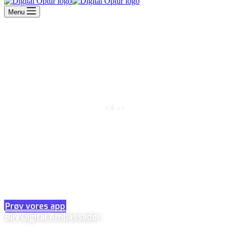
Menu
Få en
Digital Optur
Digital Optur er din nøgle til en digital fremtid! Vi giver dig en
genvej til digitale færdigheder med alt fra vores app til
workshops og events over hele landet.
Prøv vores app
Bliv Digital Ambassadør