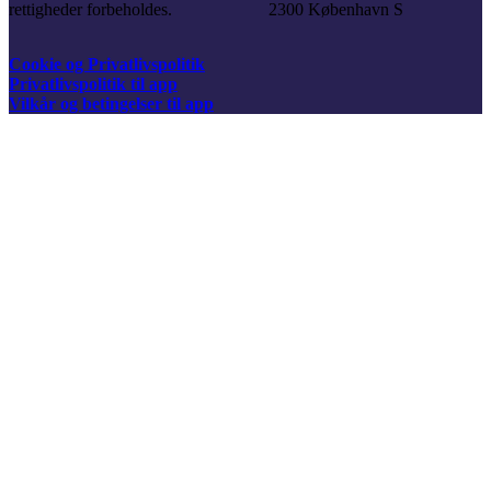
rettigheder forbeholdes.
2300 København S
Cookie og Privatlivspolitik
Privatlivspolitik til app
Vilkår og betingelser til app