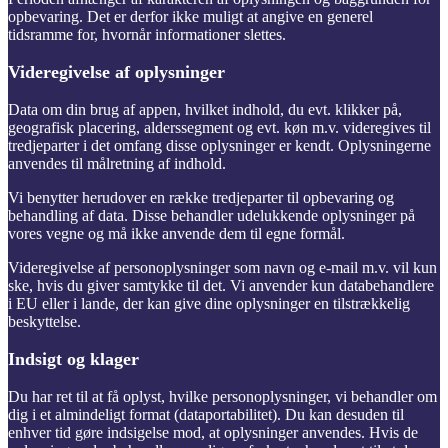
opbevaring. Det er derfor ikke muligt at angive en generel
tidsramme for, hvornår informationer slettes.
Videregivelse af oplysninger
Data om din brug af appen, hvilket indhold, du evt. klikker på,
geografisk placering, alderssegment og evt. køn m.v. videregives til
tredjeparter i det omfang disse oplysninger er kendt. Oplysningerne
anvendes til målretning af indhold.
Vi benytter herudover en række tredjeparter til opbevaring og
behandling af data. Disse behandler udelukkende oplysninger på
vores vegne og må ikke anvende dem til egne formål.
Videregivelse af personoplysninger som navn og e-mail m.v. vil kun
ske, hvis du giver samtykke til det. Vi anvender kun databehandlere
i EU eller i lande, der kan give dine oplysninger en tilstrækkelig
beskyttelse.
Indsigt og klager
Du har ret til at få oplyst, hvilke personoplysninger, vi behandler om
dig i et almindeligt format (dataportabilitet). Du kan desuden til
enhver tid gøre indsigelse mod, at oplysninger anvendes. Hvis de