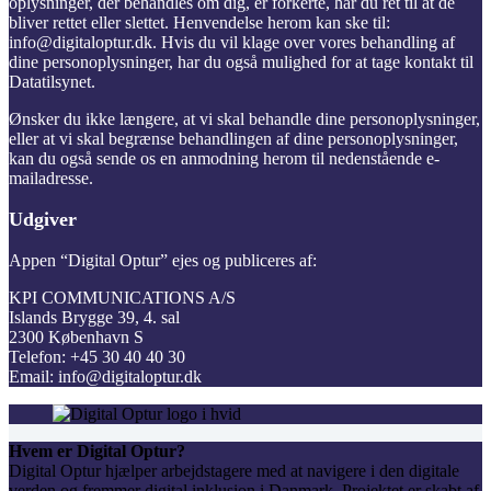
oplysninger, der behandles om dig, er forkerte, har du ret til at de
bliver rettet eller slettet. Henvendelse herom kan ske til:
info@digitaloptur.dk
. Hvis du vil klage over vores behandling af
dine personoplysninger, har du også mulighed for at tage kontakt til
Datatilsynet.
Ønsker du ikke længere, at vi skal behandle dine personoplysninger,
eller at vi skal begrænse behandlingen af dine personoplysninger,
kan du også sende os en anmodning herom til nedenstående e-
mailadresse.
Udgiver
Appen “Digital Optur” ejes og publiceres af:
KPI COMMUNICATIONS A/S
Islands Brygge 39, 4. sal
2300 København S
Telefon: +45 30 40 40 30
Email:
info@digitaloptur.dk
Hvem er Digital Optur?
Digital Optur hjælper arbejdstagere med at navigere i den digitale
verden og fremmer digital inklusion i Danmark. Projektet er skabt af