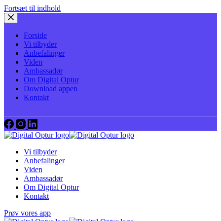
Fortsæt til indhold
Forside
Vi tilbyder
Anbefalinger
Viden
Ambassadør
Om Digital Optur
Download appen
Kontakt
Vi tilbyder
Anbefalinger
Viden
Ambassadør
Om Digital Optur
Kontakt
Prøv vores app