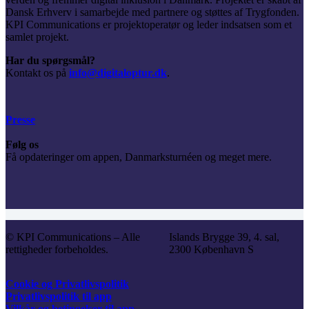
Dansk Erhverv i samarbejde med partnere og støttes af Trygfonden.
KPI Communications er projektoperatør og leder indsatsen som et
samlet projekt.
Har du spørgsmål?
Kontakt os på
info@digitaloptur.dk
.
Presse
Følg os
Få opdateringer om appen, Danmarksturnéen og meget mere.
© KPI Communications – Alle
Islands Brygge 39, 4. sal,
rettigheder forbeholdes.
2300 København S
Cookie og Privatlivspolitik
Privatlivspolitik til app
Vilkår og betingelser til app