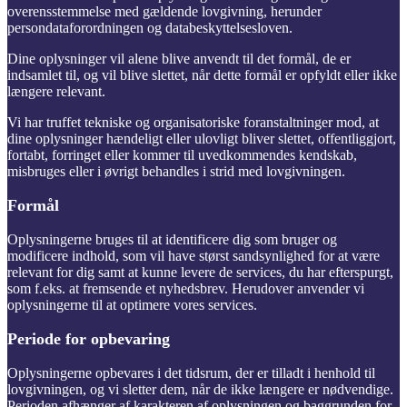
overensstemmelse med gældende lovgivning, herunder
persondataforordningen og databeskyttelsesloven.
Dine oplysninger vil alene blive anvendt til det formål, de er
indsamlet til, og vil blive slettet, når dette formål er opfyldt eller ikke
længere relevant.
Vi har truffet tekniske og organisatoriske foranstaltninger mod, at
dine oplysninger hændeligt eller ulovligt bliver slettet, offentliggjort,
fortabt, forringet eller kommer til uvedkommendes kendskab,
misbruges eller i øvrigt behandles i strid med lovgivningen.
Formål
Oplysningerne bruges til at identificere dig som bruger og
modificere indhold, som vil have størst sandsynlighed for at være
relevant for dig samt at kunne levere de services, du har efterspurgt,
som f.eks. at fremsende et nyhedsbrev. Herudover anvender vi
oplysningerne til at optimere vores services.
Periode for opbevaring
Oplysningerne opbevares i det tidsrum, der er tilladt i henhold til
lovgivningen, og vi sletter dem, når de ikke længere er nødvendige.
Perioden afhænger af karakteren af oplysningen og baggrunden for