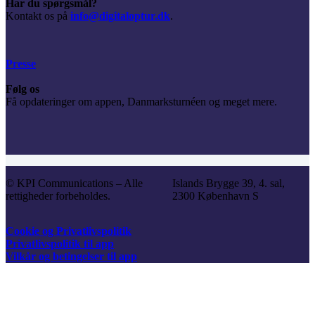
Har du spørgsmål?
Kontakt os på
info@digitaloptur.dk
.
Presse
Følg os
Få opdateringer om appen, Danmarksturnéen og meget mere.
© KPI Communications – Alle
Islands Brygge 39, 4. sal,
rettigheder forbeholdes.
2300 København S
Cookie og Privatlivspolitik
Privatlivspolitik til app
Vilkår og betingelser til app