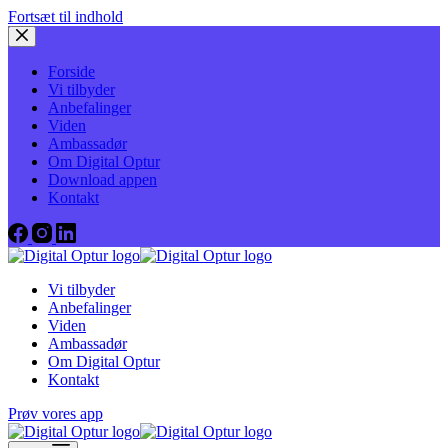
Fortsæt til indhold
Forside
Vi tilbyder
Anbefalinger
Viden
Ambassadør
Om Digital Optur
Download appen
Kontakt
Vi tilbyder
Anbefalinger
Viden
Ambassadør
Om Digital Optur
Kontakt
Prøv vores app