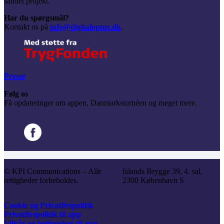
samlet projekt.
Har du spørgsmål?
Kontakt os på
info@digitaloptur.dk
.
Presse
Følg os
Få opdateringer om appen, Danmarksturnéen og meget mere.
© KPI Communications – Alle
Islands Brygge 39, 4. sal,
rettigheder forbeholdes.
2300 København S
Cookie og Privatlivspolitik
Privatlivspolitik til app
Vilkår og betingelser til app