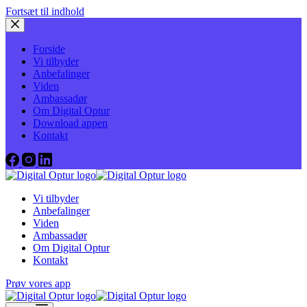
Fortsæt til indhold
Forside
Vi tilbyder
Anbefalinger
Viden
Ambassadør
Om Digital Optur
Download appen
Kontakt
Vi tilbyder
Anbefalinger
Viden
Ambassadør
Om Digital Optur
Kontakt
Prøv vores app