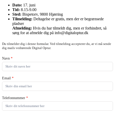
Dato:
17. juni
Tid:
8.15-9.00
Sted:
Bispetorv, 9800 Hjørring
Tilmelding:
Deltagelse er gratis, men der er begrænsede
pladser
Afmelding:
Hvis du har tilmeldt dig, men er forhindret, så
sørg for at afmelde dig på info@digitaloptur.dk
Hjørring
Du tilmelder dig i denne formular. Ved tilmelding accepterer du, at vi må sende
A2
dig mails vedrørende Digital Optur.
Erhverv
Hjørring
Navn
*
Email
*
Telefonnummer
*