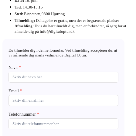
Dato:
16. juni
Tid:
14.30-15.15
Sted:
Bispetorv, 9800 Hjørring
Tilmelding:
Deltagelse er gratis, men der er begrænsede pladser
Afmelding:
Hvis du har tilmeldt dig, men er forhindret, så sørg for at
afmelde dig på info@digitaloptur.dk
Hjørring
Du tilmelder dig i denne formular. Ved tilmelding accepterer du, at
S2
vi må sende dig mails vedrørende Digital Optur.
Navn
*
Email
*
Telefonnummer
*