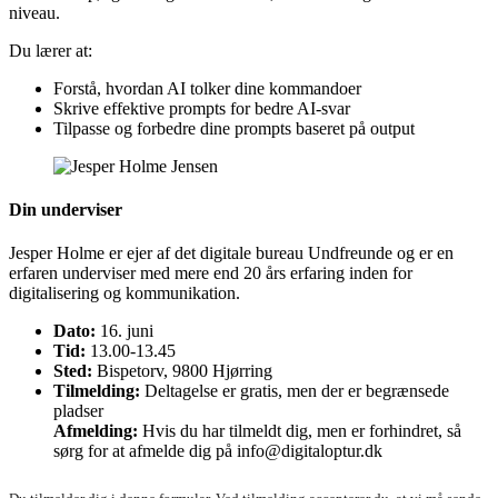
niveau.
Du lærer at:
Forstå, hvordan AI tolker dine kommandoer
Skrive effektive prompts for bedre AI-svar
Tilpasse og forbedre dine prompts baseret på output
Din underviser
Jesper Holme er ejer af det digitale bureau Undfreunde og er en
erfaren underviser med mere end 20 års erfaring inden for
digitalisering og kommunikation.
Dato:
16. juni
Tid:
13.00-13.45
Sted:
Bispetorv, 9800 Hjørring
Tilmelding:
Deltagelse er gratis, men der er begrænsede
pladser
Afmelding:
Hvis du har tilmeldt dig, men er forhindret, så
sørg for at afmelde dig på info@digitaloptur.dk
Hjørring