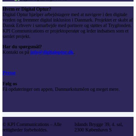
Hvem er Digital Optur?
Digital Optur hjælper arbejdstagere med at navigere i den digitale
verden og fremmer digital inklusion i Danmark. Projektet er skabt af
Dansk Erhverv i samarbejde med partnere og støttes af Trygfonden.
KPI Communications er projektoperatør og leder indsatsen som et
samlet projekt.
Har du spørgsmål?
Kontakt os på
info@digitaloptur.dk
.
Presse
Følg os
Få opdateringer om appen, Danmarksturnéen og meget mere.
© KPI Communications – Alle
Islands Brygge 39, 4. sal,
rettigheder forbeholdes.
2300 København S