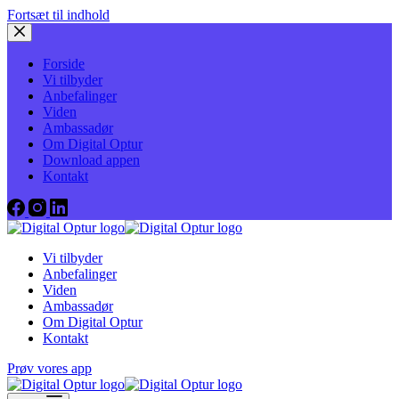
Fortsæt til indhold
Forside
Vi tilbyder
Anbefalinger
Viden
Ambassadør
Om Digital Optur
Download appen
Kontakt
Vi tilbyder
Anbefalinger
Viden
Ambassadør
Om Digital Optur
Kontakt
Prøv vores app