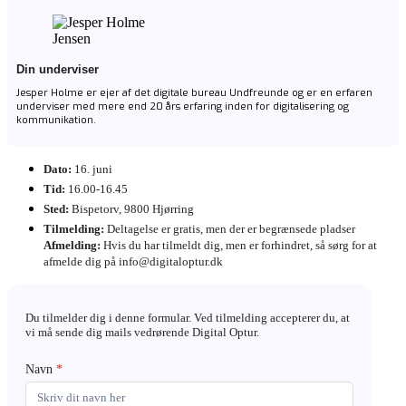
Din underviser
Jesper Holme er ejer af det digitale bureau Undfreunde og er en erfaren
underviser med mere end 20 års erfaring inden for digitalisering og
kommunikation.
Dato:
16. juni
Tid:
16.00-16.45
Sted:
Bispetorv, 9800 Hjørring
Tilmelding:
Deltagelse er gratis, men der er begrænsede pladser
Afmelding:
Hvis du har tilmeldt dig, men er forhindret, så sørg for at
afmelde dig på info@digitaloptur.dk
Hjørring
Du tilmelder dig i denne formular. Ved tilmelding accepterer du, at
A2
vi må sende dig mails vedrørende Digital Optur.
Navn
*