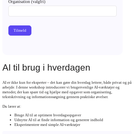
Organisation (valgfri)
Tilmeld
AI til brug i hverdagen
AI er ikke kun for eksperter – det kan gøre din hverdag lettere, både privat og på
arbejde. I denne workshop introducerer vi brugervenlige AI-værktøjer og
metoder, der kan spare tid og hjælpe med opgaver som organisering,
tekstskrivning og informationssøgning gennem praktiske øvelser.
Du lærer at:
Bruge AI til at optimere hverdagsopgaver
Udnytte AI til at finde information og generere indhold
Eksperimentere med simple AI-værktøjer