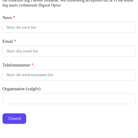
Du tilmelder dig i denne formular. Ved tilmelding accepterer du, at vi må sende
A3
dig mails vedrørende Digital Optur.
Navn
*
Email
*
Telefonnummer
*
Organisation (valgfri)
Tilmeld