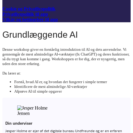
Cookie og Privatlivspolitik
Privatlivspolitik til app
Vilkår og betingelser til app
Grundlæggende AI
Denne workshop giver en forståelig introduktion til AI og dets anvendelse. Vi
gennemgår de mest almindelige AI-værktøjer (fx ChatGPT) og deres funktioner,
så du trygt kan komme i gang. Workshoppen er for dig, der er nysgerrig, men
uden den store erfaring.
Du lærer at:
Forstå, hvad AI er, og hvordan det fungerer i simple termer
Identificere de mest almindelige AI-værktøjer
Afprøve AI til simple opgaver
Din underviser
Jesper Holme er ejer af det digitale bureau Undfreunde og er en erfaren