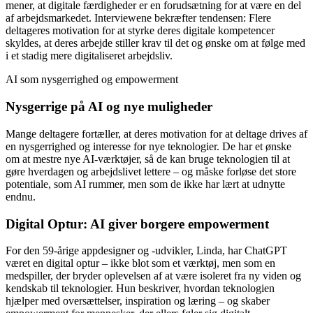
mener, at digitale færdigheder er en forudsætning for at være en del
af arbejdsmarkedet. Interviewene bekræfter tendensen: Flere
deltageres motivation for at styrke deres digitale kompetencer
skyldes, at deres arbejde stiller krav til det og ønske om at følge med
i et stadig mere digitaliseret arbejdsliv.
AI som nysgerrighed og empowerment
Nysgerrige på AI og nye muligheder
Mange deltagere fortæller, at deres motivation for at deltage drives af
en nysgerrighed og interesse for nye teknologier. De har et ønske
om at mestre nye AI-værktøjer, så de kan bruge teknologien til at
gøre hverdagen og arbejdslivet lettere – og måske forløse det store
potentiale, som AI rummer, men som de ikke har lært at udnytte
endnu.
Digital Optur: AI giver borgere empowerment
For den 59-årige appdesigner og -udvikler, Linda, har ChatGPT
været en digital optur – ikke blot som et værktøj, men som en
medspiller, der bryder oplevelsen af at være isoleret fra ny viden og
kendskab til teknologier. Hun beskriver, hvordan teknologien
hjælper med oversættelser, inspiration og læring – og skaber