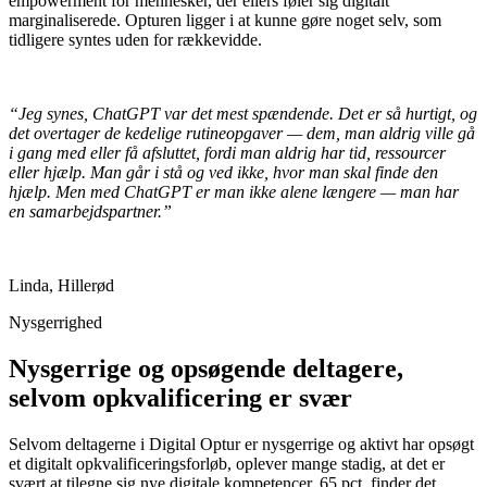
empowerment for mennesker, der ellers føler sig digitalt
marginaliserede. Opturen ligger i at kunne gøre noget selv, som
tidligere syntes uden for rækkevidde.
“Jeg synes, ChatGPT var det mest spændende. Det er så hurtigt, og
det overtager de kedelige rutineopgaver — dem, man aldrig ville gå
i gang med eller få afsluttet, fordi man aldrig har tid, ressourcer
eller hjælp. Man går i stå og ved ikke, hvor man skal finde den
hjælp. Men med ChatGPT er man ikke alene længere — man har
en samarbejdspartner.”
Linda, Hillerød
Nysgerrighed
Nysgerrige og opsøgende deltagere,
selvom opkvalificering er svær
Selvom deltagerne i Digital Optur er nysgerrige og aktivt har opsøgt
et digitalt opkvalificeringsforløb, oplever mange stadig, at det er
svært at tilegne sig nye digitale kompetencer. 65 pct. finder det