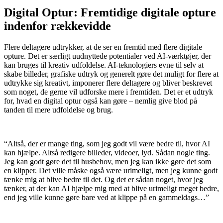
Digital Optur: Fremtidige digitale opture
indenfor rækkevidde
Flere deltagere udtrykker, at de ser en fremtid med flere digitale
opture. Det er særligt uudnyttede potentialer ved AI-værktøjer, der
kan bruges til kreativ udfoldelse. AI-teknologiers evne til selv at
skabe billeder, grafiske udtryk og generelt gøre det muligt for flere at
udtrykke sig kreativt, imponerer flere deltagere og bliver beskrevet
som noget, de gerne vil udforske mere i fremtiden. Det er et udtryk
for, hvad en digital optur også kan gøre – nemlig give blod på
tanden til mere udfoldelse og brug.
“Altså, der er mange ting, som jeg godt vil være bedre til, hvor AI
kan hjælpe. Altså redigere billeder, videoer, lyd. Sådan nogle ting.
Jeg kan godt gøre det til husbehov, men jeg kan ikke gøre det som
en klipper. Det ville måske også være urimeligt, men jeg kunne godt
tænke mig at blive bedre til det. Og det er sådan noget, hvor jeg
tænker, at der kan AI hjælpe mig med at blive urimeligt meget bedre,
end jeg ville kunne gøre bare ved at klippe på en gammeldags…”