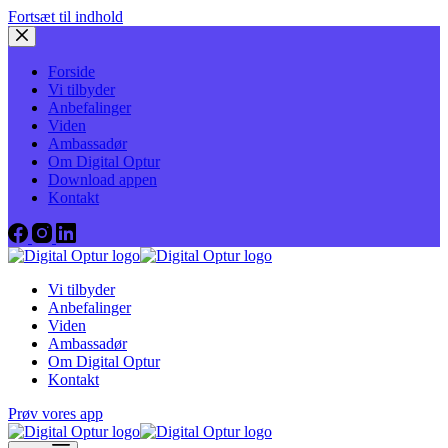
Fortsæt til indhold
Forside
Vi tilbyder
Anbefalinger
Viden
Ambassadør
Om Digital Optur
Download appen
Kontakt
Vi tilbyder
Anbefalinger
Viden
Ambassadør
Om Digital Optur
Kontakt
Prøv vores app