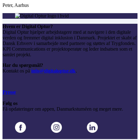
Peter, Aarhus
Hvem er Digital Optur?
Digital Optur hjælper arbejdstagere med at navigere i den digitale
verden og fremmer digital inklusion i Danmark. Projektet er skabt af
Dansk Erhverv i samarbejde med partnere og støttes af Trygfonden.
KPI Communications er projektoperatør og leder indsatsen som et
samlet projekt.
Har du spørgsmål?
Kontakt os på
info@digitaloptur.dk
.
Presse
Følg os
Få opdateringer om appen, Danmarksturnéen og meget mere.